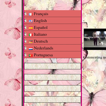
Français
English
"
Español
Italiano
Deutsch
Nederlands
Portuguesa
Commenting no