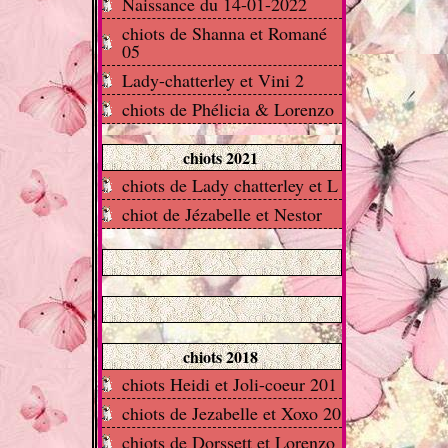
Naissance du 14-01-2022
chiots de Shanna et Romané
05
Lady-chatterley et Vini 2
chiots de Phélicia & Lorenzo
chiots 2021
chiots de Lady chatterley et L
chiot de Jézabelle et Nestor
chiots 2018
chiots Heidi et Joli-coeur 201
chiots de Jezabelle et Xoxo 20
chiots de Dorssett et Lorenzo