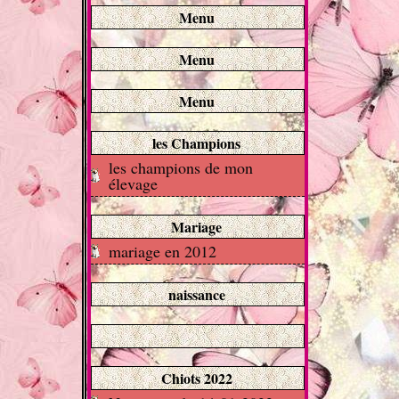
Menu
Menu
Menu
les Champions
les champions de mon
élevage
Mariage
mariage en 2012
naissance
Chiots 2022