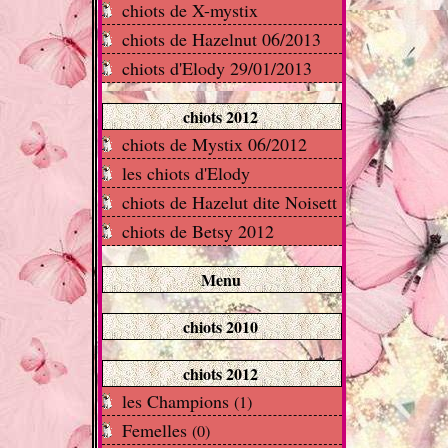
chiots de X-mystix
chiots de Hazelnut 06/2013
chiots d'Elody 29/01/2013
chiots 2012
chiots de Mystix 06/2012
les chiots d'Elody
chiots de Hazelut dite Noisett
chiots de Betsy 2012
Menu
chiots 2010
chiots 2012
les Champions
(1)
Femelles
(0)