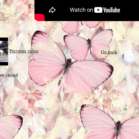
Previous video
Go back
w closed