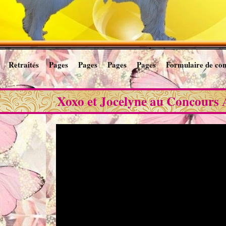
Retraités
Pages
Pages
Pages
Pages
Formulaire de con
Xoxo et Jocelyne au Concours 