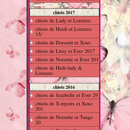
chiots 2017
chiots de Lady et Lorenzo
chiots de Heidi et Lorenzo
15/
choits de Dorssett et Xoxo
chiots de Litzy et Ever 2017
chiots de Noisette et Ever 201
chiots de Hedi-lady &
Lorenzo
chiots 2016
chiots de Jezabelle et Ever 29
chiots de X-mystix et Xoxo
201
chiots de Noisette et Tango
20