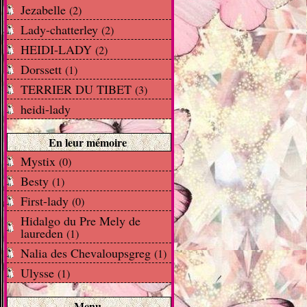
Jezabelle
(2)
Lady-chatterley
(2)
HEIDI-LADY
(2)
Dorssett
(1)
TERRIER DU TIBET
(3)
heidi-lady
En leur mémoire
Mystix
(0)
Besty
(1)
First-lady
(0)
Hidalgo du Pre Mely de
laureden
(1)
Nalia des Chevaloupsgreg
(1)
Ulysse
(1)
Menu