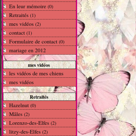
En leur mémoire
(0)
Retraités
(1)
mes vidéos
(2)
contact
(1)
Formulaire de contact
(0)
mariage en 2012
mes vidéos
les vidéos de mes chiens
mes vidéos
Retraités
Hazelnut
(0)
Mâles
(2)
Lorenzo-des-Elfes
(2)
litzy-des-Elfes
(2)