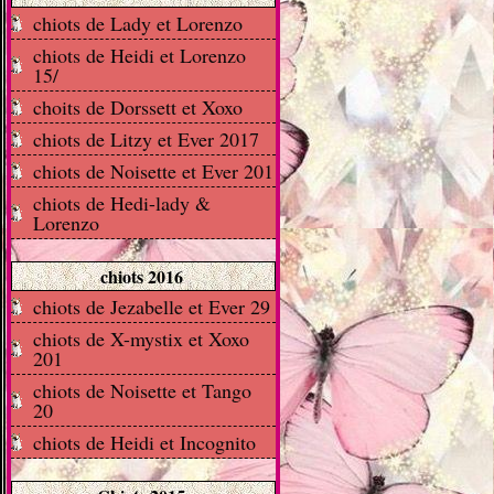
chiots de Lady et Lorenzo
chiots de Heidi et Lorenzo
15/
choits de Dorssett et Xoxo
chiots de Litzy et Ever 2017
chiots de Noisette et Ever 201
chiots de Hedi-lady &
Lorenzo
chiots 2016
chiots de Jezabelle et Ever 29
chiots de X-mystix et Xoxo
201
chiots de Noisette et Tango
20
chiots de Heidi et Incognito