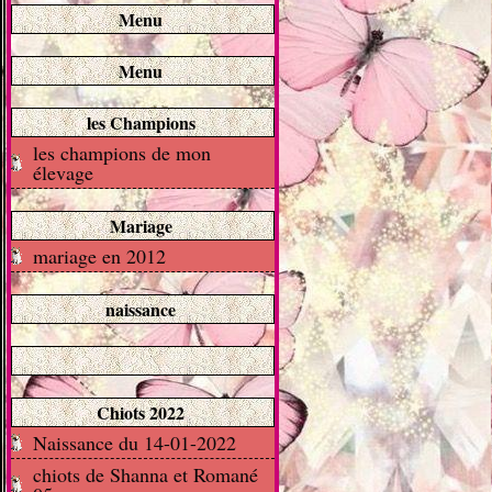
Menu
Menu
les Champions
les champions de mon
élevage
Mariage
mariage en 2012
naissance
Chiots 2022
Naissance du 14-01-2022
chiots de Shanna et Romané