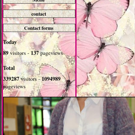
contact
Contact forms
Today
89
137
visitors -
pageviews
Total
339287
1094989
visitors -
pageviews