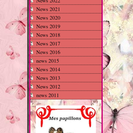
News 2022
News 2021
News 2020
News 2019
News 2018
News 2017
News 2016
news 2015
News 2014
News 2013
News 2012
news 2011