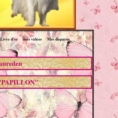
Livre d'or
mes vidéos
Mes disparus
Laureden
 "PAPILLON"