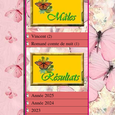
Vincent
(2)
Romané comte de nuit
(1)
Année 2025
Année 2024
2023