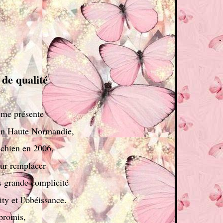
 de qualité
 me présente
 en Haute Normandie,
 chien en 2006,
our remplacer
s grande complicité
ity et l’obéissance.
promis,