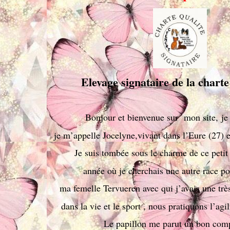
Elevage signatair
e de la charte
Bonjour et bienvenue sur mon site, je
je m’appelle Jocelyne,vivant dans l’Eure (27)
Je suis tombée sous le charme de ce petit
année où je cherchais une autre race p
ma femelle Tervueren avec qui j’avais une trè
dans la vie et le sport , nous pratiquons l’agil
Le papillon me parut un bon com