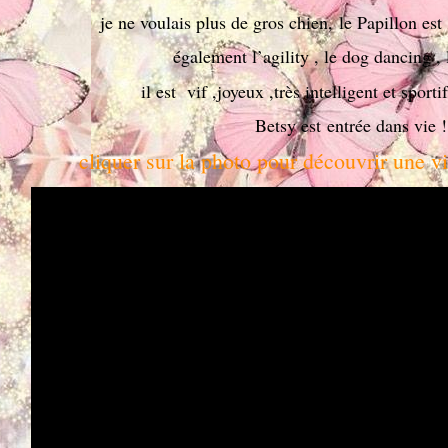
je ne voulais plus de gros chien, le Papillon est
également l’agility , le dog dancing ,
il est vif ,joyeux ,très intelligent et spor
Betsy est entrée dans vie !
cliquer sur la photo pour découvrir une 