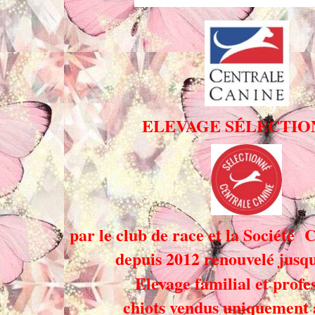
ELEVAGE SÉLECTI
par le club de race et la Société
depuis 2012 renouvelé jusq
Elevage familial et profe
chiots vendus uniquement