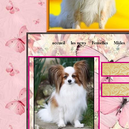
accueil
les news
Femelles
Mâles