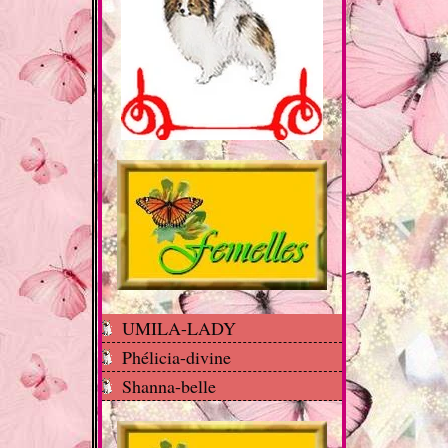
UMILA-LADY
Phélicia-divine
Shanna-belle