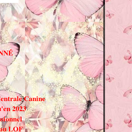
ONNÉ
 Centrale Canine
u'en 2023
ssionnel
 au LOF