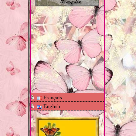
Français
English