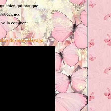
 un chien qui pratique
 l’obédience
tif voila comment
vidéo de mon élevage