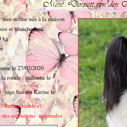
: moi-même née à la maison
ire et blanche listé
0 kg
cm
emne le 27/02/2020
 la rotule : indemne le
5
juge Sanson Karine le
 / Recommandé et
 des expositons
nationales