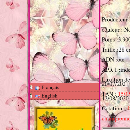
Producteur 
couleur : No
Poids :3.90
Taille :28 
ADN :oui
APR 1 :ind
Luxation de
20/07/2021
Français
TAN :
15/1
English
12/08/2020
Cotation :
4
championne