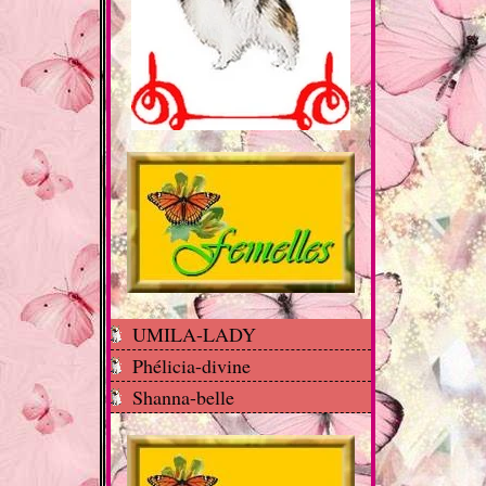
UMILA-LADY
Phélicia-divine
Shanna-belle