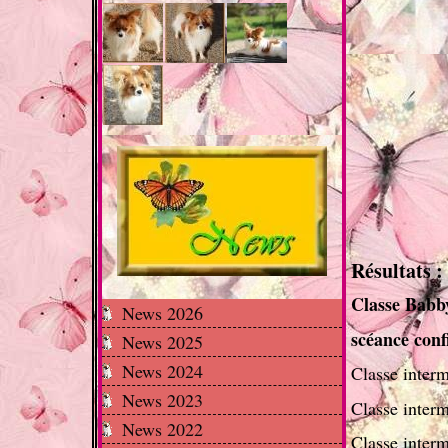
Résultats :
Classe Babb
News 2026
scéance con
News 2025
News 2024
Classe interm
News 2023
Classe interm
News 2022
Classe interm