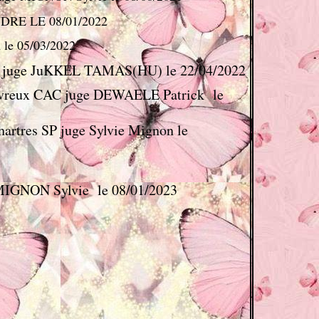
DRE LE 08/01/2022
le 05/03/2022
e juge JuKKEL TAMAS(HU) le 22/04/2022
reux CAC juge DEWAELE Patrick le
hartres SP juge Sylvie Mignon le
 MIGNON Sylvie le 08/01/2023