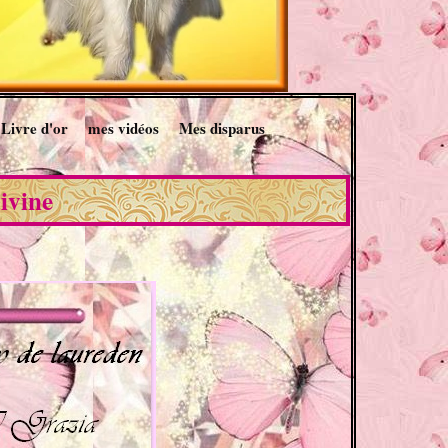
Livre d'or
mes vidéos
Mes disparus
ivine