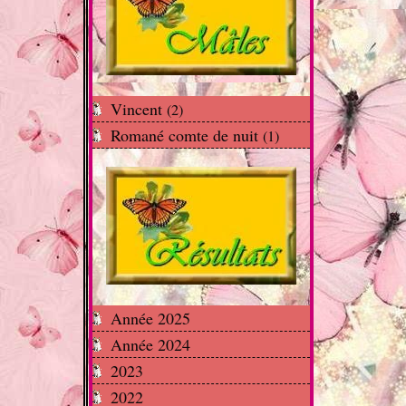
Vincent
(2)
Romané comte de nuit
(1)
Année 2025
Année 2024
2023
2022