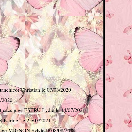
nchicot Christian le 07/03/2020
/2020
t cacs juge ESTRU Lydie le 14/07/2021
N Karine le 25/07/2021
 juge MIGNON Sylvie le 08/08/2021