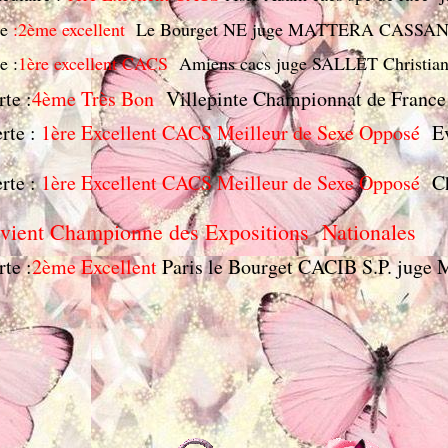
te
:2ème excellent
Le Bourget NE juge MATTERA CASSAN
e :
1ère excellent CACS
Amiens cacs juge SALLET Christian 
te :
4ème Très Bon
Villepinte Championnat de Franc
rte :
1ère Excellent CACS Meilleur de Sexe Opposé
Ev
rte :
1ère Excellent CACS Meilleur de Sexe Opposé
C
evient Championne des Expositions Nationales
te :
2ème Excellent
Paris le Bourget CACIB S.P. juge