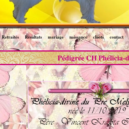
Retraités
Résultats
mariage
naissance
chiots
contact
Pédigrée CH Phélicia-d