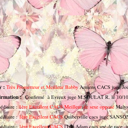
y :
Très Prometteur et Meilleur Babby
Amiens CACS juge Joua
firmation :
Confirmé à Evreux juge M.SOULAT R. le 10/10
édiaire :
1ère Excellent CACS Meilleur de sexe opposé
Malto
édiaire :
1ère Excellent CACS
Quiberville cacs juge SANSO
édiaire :
1ère Excellent CACS
l'Isle Adam cacs spé de race