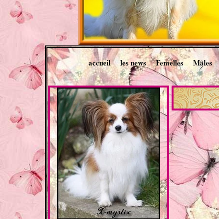
accueil
les news
Femelles
Mâles