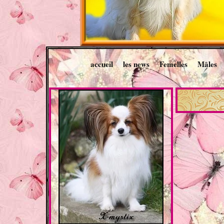
accueil
les news
Femelles
Mâles