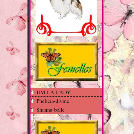
UMILA-LADY
Phélicia-divine
Shanna-belle