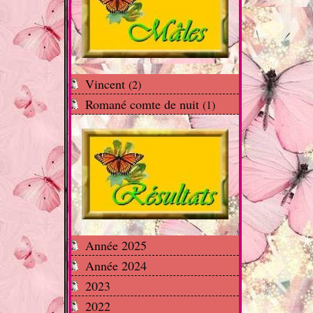
Vincent
(2)
Romané comte de nuit
(1)
Année 2025
Année 2024
2023
2022