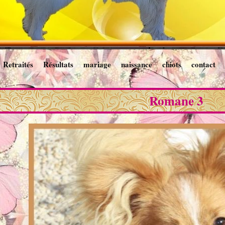
Retraités
Résultats
mariage
naissance
chiots
contact
Romane 3