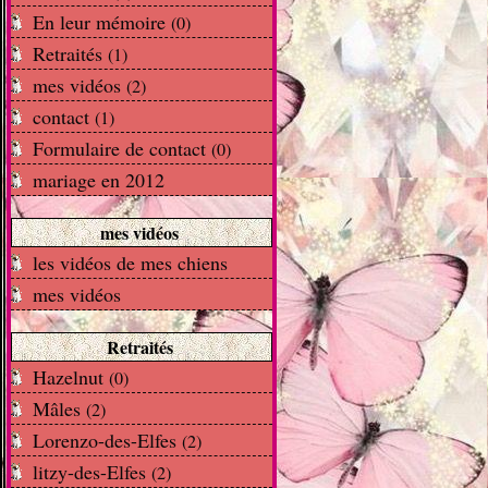
En leur mémoire
(0)
Retraités
(1)
mes vidéos
(2)
contact
(1)
Formulaire de contact
(0)
mariage en 2012
mes vidéos
les vidéos de mes chiens
mes vidéos
Retraités
Hazelnut
(0)
Mâles
(2)
Lorenzo-des-Elfes
(2)
litzy-des-Elfes
(2)