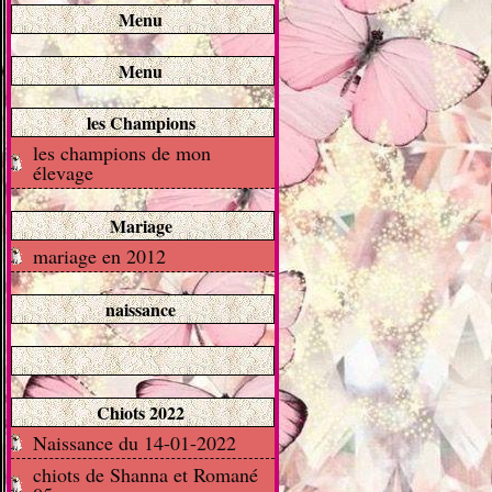
Menu
Menu
les Champions
les champions de mon
élevage
Mariage
mariage en 2012
naissance
Chiots 2022
Naissance du 14-01-2022
chiots de Shanna et Romané