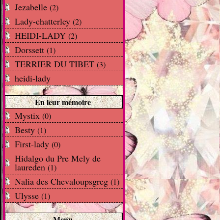
Jezabelle
(2)
Lady-chatterley
(2)
HEIDI-LADY
(2)
Dorssett
(1)
TERRIER DU TIBET
(3)
heidi-lady
En leur mémoire
Mystix
(0)
Besty
(1)
First-lady
(0)
Hidalgo du Pre Mely de
laureden
(1)
Nalia des Chevaloupsgreg
(1)
Ulysse
(1)
Menu