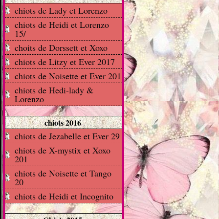
chiots de Lady et Lorenzo
chiots de Heidi et Lorenzo
15/
choits de Dorssett et Xoxo
chiots de Litzy et Ever 2017
chiots de Noisette et Ever 201
chiots de Hedi-lady &
Lorenzo
chiots 2016
chiots de Jezabelle et Ever 29
chiots de X-mystix et Xoxo
201
chiots de Noisette et Tango
20
chiots de Heidi et Incognito