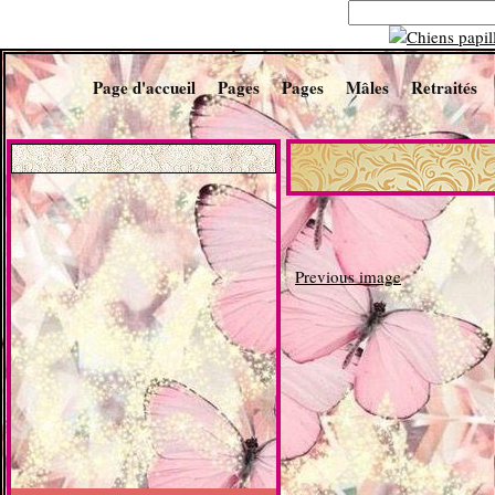
Page d'accueil
Pages
Pages
Mâles
Retraités
Previous image