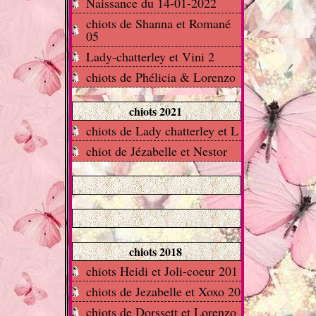
Naissance du 14-01-2022
chiots de Shanna et Romané
05
Lady-chatterley et Vini 2
chiots de Phélicia & Lorenzo
chiots 2021
chiots de Lady chatterley et L
chiot de Jézabelle et Nestor
chiots 2018
chiots Heidi et Joli-coeur 201
chiots de Jezabelle et Xoxo 20
chiots de Dorssett et Lorenzo