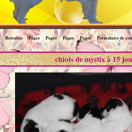
Retraités
Pages
Pages
Pages
Pages
Formulaire de con
chiots de mystix à 15 jo