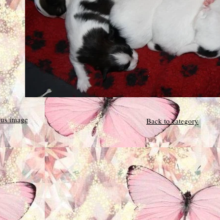
ous image
Back to category