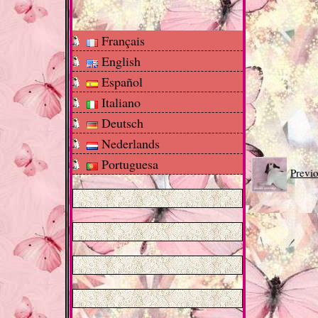
Français
English
Español
Italiano
Deutsch
Nederlands
Portuguesa
Previ