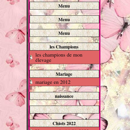
Menu
Menu
Menu
les Champions
les champions de mon
élevage
Mariage
mariage en 2012
naissance
Chiots 2022