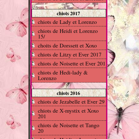
chiots 2017
chiots de Lady et Lorenzo
chiots de Heidi et Lorenzo
15/
choits de Dorssett et Xoxo
chiots de Litzy et Ever 2017
chiots de Noisette et Ever 201
chiots de Hedi-lady &
Lorenzo
chiots 2016
chiots de Jezabelle et Ever 29
chiots de X-mystix et Xoxo
201
chiots de Noisette et Tango
20