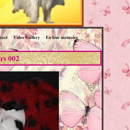
tact
Video Gallery
En leur mémoire
urs 002