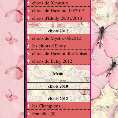
chiots de X-mystix
chiots de Hazelnut 06/2013
chiots d'Elody 29/01/2013
chiots 2012
chiots de Mystix 06/2012
les chiots d'Elody
chiots de Hazelut dite Noisett
chiots de Betsy 2012
Menu
chiots 2010
chiots 2012
les Champions
(1)
Femelles
(0)