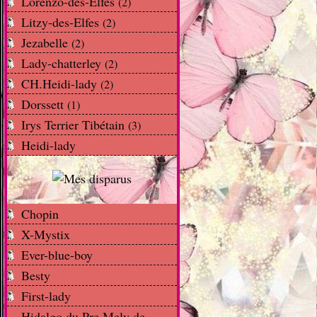
Lorenzo-des-Elfes
(2)
Litzy-des-Elfes
(2)
Jezabelle
(2)
Lady-chatterley
(2)
CH.Heidi-lady
(2)
Dorssett
(1)
Irys Terrier Tibétain
(3)
Heidi-lady
Chopin
X-Mystix
Ever-blue-boy
Besty
First-lady
Hidalgo du Pre Mely de