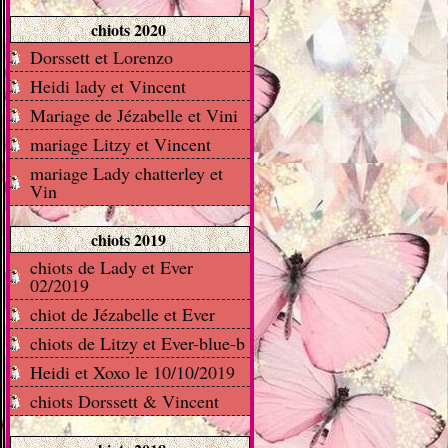
chiots 2020
Dorssett et Lorenzo
Heidi lady et Vincent
Mariage de Jézabelle et Vini
mariage Litzy et Vincent
mariage Lady chatterley et
Vin
chiots 2019
chiots de Lady et Ever
02/2019
chiot de Jézabelle et Ever
chiots de Litzy et Ever-blue-b
Heidi et Xoxo le 10/10/2019
chiots Dorssett & Vincent