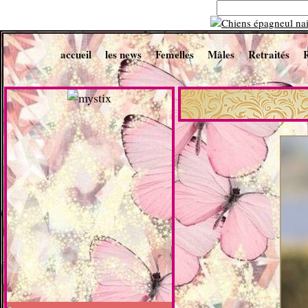
accueil
les news
Femelles
Mâles
Retraités