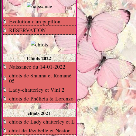
Évolution d'un papillon
RESERVATION
Chiots 2022
Naissance du 14-01-2022
chiots de Shanna et Romané
05
Lady-chatterley et Vini 2
chiots de Phélicia & Lorenzo
chiots 2021
chiots de Lady chatterley et L
chiot de Jézabelle et Nestor