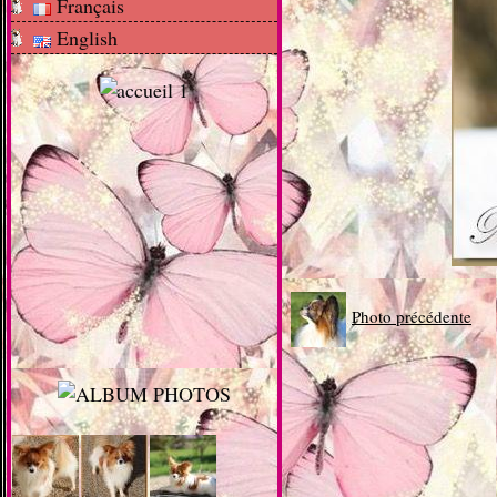
Français
English
Photo précédente