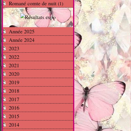
Romané comte de nuit
(1)
Année 2025
Année 2024
2023
2022
2021
2020
2019
2018
2017
2016
2015
2014