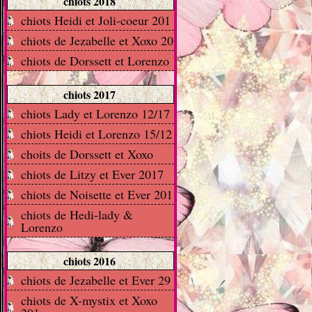
chiots 2018
chiots Heidi et Joli-coeur 201
chiots de Jezabelle et Xoxo 20
chiots de Dorssett et Lorenzo
chiots 2017
chiots Lady et Lorenzo 12/17
chiots Heidi et Lorenzo 15/12
choits de Dorssett et Xoxo
chiots de Litzy et Ever 2017
chiots de Noisette et Ever 201
chiots de Hedi-lady &
Lorenzo
chiots 2016
chiots de Jezabelle et Ever 29
chiots de X-mystix et Xoxo