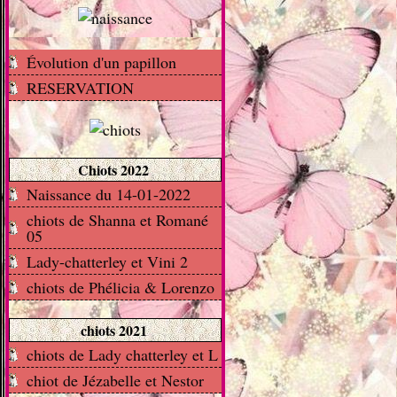
Évolution d'un papillon
RESERVATION
Chiots 2022
Naissance du 14-01-2022
chiots de Shanna et Romané
05
Lady-chatterley et Vini 2
chiots de Phélicia & Lorenzo
chiots 2021
chiots de Lady chatterley et L
chiot de Jézabelle et Nestor