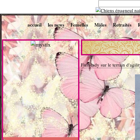
accueil
les news
Femelles
Mâles
Retraités
First-lady sur le terrain d'agili