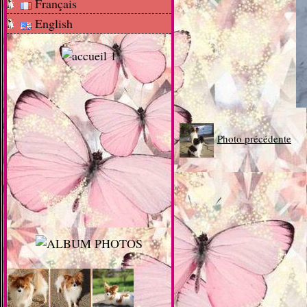
Français
English
Photo précédente