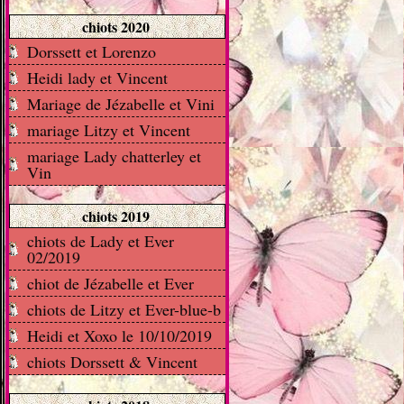
chiots 2020
Dorssett et Lorenzo
Heidi lady et Vincent
Mariage de Jézabelle et Vini
mariage Litzy et Vincent
mariage Lady chatterley et
Vin
chiots 2019
chiots de Lady et Ever
02/2019
chiot de Jézabelle et Ever
chiots de Litzy et Ever-blue-b
Heidi et Xoxo le 10/10/2019
chiots Dorssett & Vincent