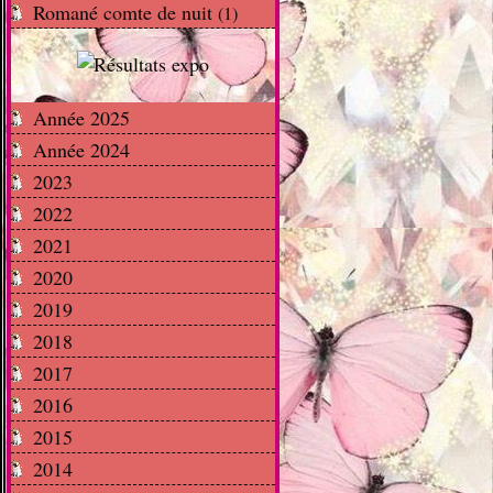
Romané comte de nuit
(1)
Année 2025
Année 2024
2023
2022
2021
2020
2019
2018
2017
2016
2015
2014