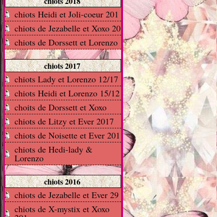
chiots 2018
chiots Heidi et Joli-coeur 201
chiots de Jezabelle et Xoxo 20
chiots de Dorssett et Lorenzo
chiots 2017
chiots Lady et Lorenzo 12/17
chiots Heidi et Lorenzo 15/12
choits de Dorssett et Xoxo
chiots de Litzy et Ever 2017
chiots de Noisette et Ever 201
chiots de Hedi-lady &
Lorenzo
chiots 2016
chiots de Jezabelle et Ever 29
chiots de X-mystix et Xoxo