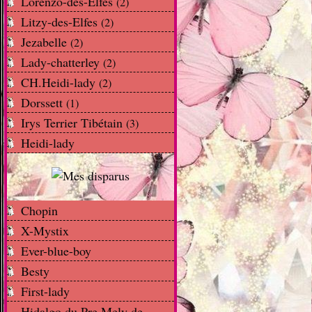
Lorenzo-des-Elfes
(2)
Litzy-des-Elfes
(2)
Jezabelle
(2)
Lady-chatterley
(2)
CH.Heidi-lady
(2)
Dorssett
(1)
Irys Terrier Tibétain
(3)
Heidi-lady
Chopin
X-Mystix
Ever-blue-boy
Besty
First-lady
Hidalgo du Pre Mely de