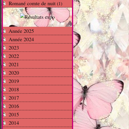
Romané comte de nuit
(1)
Année 2025
Année 2024
2023
2022
2021
2020
2019
2018
2017
2016
2015
2014