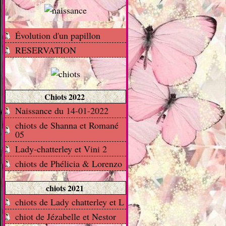
Évolution d'un papillon
RESERVATION
Chiots 2022
Naissance du 14-01-2022
chiots de Shanna et Romané
05
Lady-chatterley et Vini 2
chiots de Phélicia & Lorenzo
chiots 2021
chiots de Lady chatterley et L
chiot de Jézabelle et Nestor