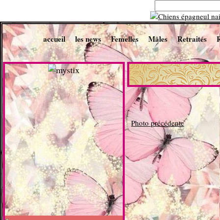
accueil
les news
Femelles
Mâles
Retraités
Photo précédente