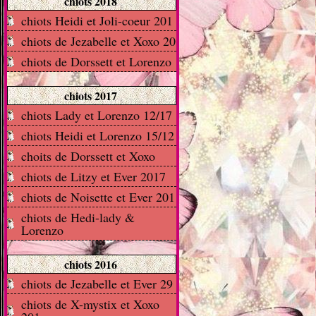
chiots 2018
chiots Heidi et Joli-coeur 201
chiots de Jezabelle et Xoxo 20
chiots de Dorssett et Lorenzo
chiots 2017
chiots Lady et Lorenzo 12/17
chiots Heidi et Lorenzo 15/12
choits de Dorssett et Xoxo
chiots de Litzy et Ever 2017
chiots de Noisette et Ever 201
chiots de Hedi-lady &
Lorenzo
chiots 2016
chiots de Jezabelle et Ever 29
chiots de X-mystix et Xoxo