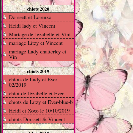
chiots 2020
Dorssett et Lorenzo
Heidi lady et Vincent
Mariage de Jézabelle et Vini
mariage Litzy et Vincent
mariage Lady chatterley et
Vin
chiots 2019
chiots de Lady et Ever
02/2019
chiot de Jézabelle et Ever
chiots de Litzy et Ever-blue-b
Heidi et Xoxo le 10/10/2019
chiots Dorssett & Vincent