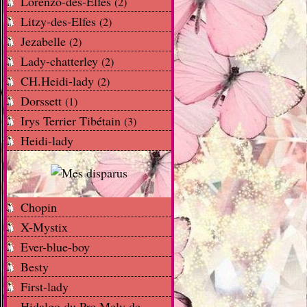
Lorenzo-des-Elfes
(2)
Litzy-des-Elfes
(2)
Jezabelle
(2)
Lady-chatterley
(2)
CH.Heidi-lady
(2)
Dorssett
(1)
Irys Terrier Tibétain
(3)
Heidi-lady
Chopin
X-Mystix
Ever-blue-boy
Besty
First-lady
Hidalgo du Pre Mely de