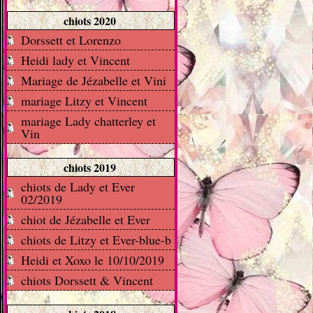
chiots 2020
Dorssett et Lorenzo
Heidi lady et Vincent
Mariage de Jézabelle et Vini
mariage Litzy et Vincent
mariage Lady chatterley et
Vin
chiots 2019
chiots de Lady et Ever
02/2019
chiot de Jézabelle et Ever
chiots de Litzy et Ever-blue-b
Heidi et Xoxo le 10/10/2019
chiots Dorssett & Vincent