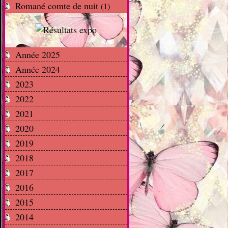
Romané comte de nuit
(1)
Année 2025
Année 2024
2023
2022
2021
2020
2019
2018
2017
2016
2015
2014