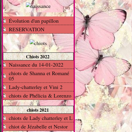
Évolution d'un papillon
RESERVATION
Chiots 2022
Naissance du 14-01-2022
chiots de Shanna et Romané
05
Lady-chatterley et Vini 2
chiots de Phélicia & Lorenzo
chiots 2021
chiots de Lady chatterley et L
chiot de Jézabelle et Nestor