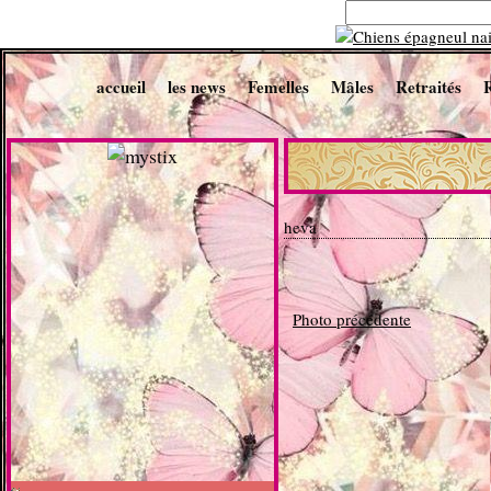
accueil
les news
Femelles
Mâles
Retraités
heva
Photo précédente