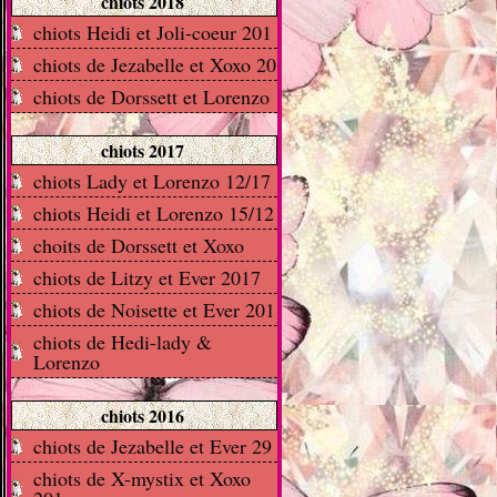
chiots 2018
chiots Heidi et Joli-coeur 201
chiots de Jezabelle et Xoxo 20
chiots de Dorssett et Lorenzo
chiots 2017
chiots Lady et Lorenzo 12/17
chiots Heidi et Lorenzo 15/12
choits de Dorssett et Xoxo
chiots de Litzy et Ever 2017
chiots de Noisette et Ever 201
chiots de Hedi-lady &
Lorenzo
chiots 2016
chiots de Jezabelle et Ever 29
chiots de X-mystix et Xoxo