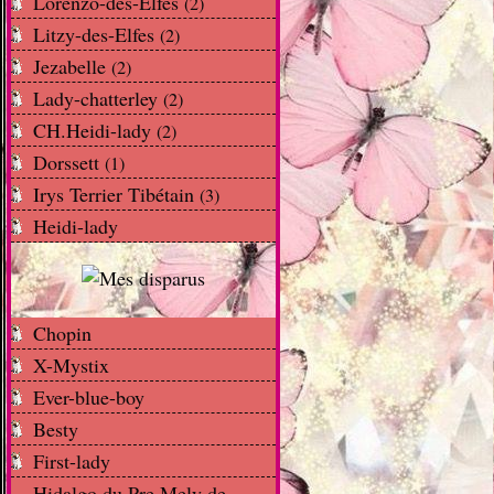
Lorenzo-des-Elfes
(2)
Litzy-des-Elfes
(2)
Jezabelle
(2)
Lady-chatterley
(2)
CH.Heidi-lady
(2)
Dorssett
(1)
Irys Terrier Tibétain
(3)
Heidi-lady
Chopin
X-Mystix
Ever-blue-boy
Besty
First-lady
Hidalgo du Pre Mely de