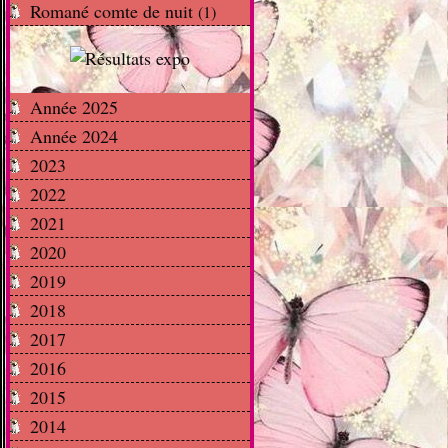
Romané comte de nuit
(1)
Année 2025
Année 2024
2023
2022
2021
2020
2019
2018
2017
2016
2015
2014