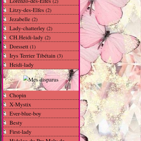
Lorenzo-des-Elfes
(2)
Litzy-des-Elfes
(2)
Jezabelle
(2)
Lady-chatterley
(2)
CH.Heidi-lady
(2)
Dorssett
(1)
Irys Terrier Tibétain
(3)
Heidi-lady
Chopin
X-Mystix
Ever-blue-boy
Besty
First-lady
Hidalgo du Pre Mely de