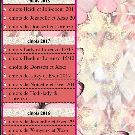
chiots 2018
chiots Heidi et Joli-coeur 201
chiots de Jezabelle et Xoxo 20
chiots de Dorssett et Lorenzo
chiots 2017
chiots Lady et Lorenzo 12/17
chiots Heidi et Lorenzo 15/12
choits de Dorssett et Xoxo
chiots de Litzy et Ever 2017
chiots de Noisette et Ever 201
chiots de Hedi-lady &
Lorenzo
chiots 2016
chiots de Jezabelle et Ever 29
chiots de X-mystix et Xoxo