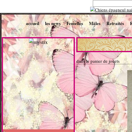
accueil
les news
Femelles
Mâles
Retraités
dans le panier de jouets