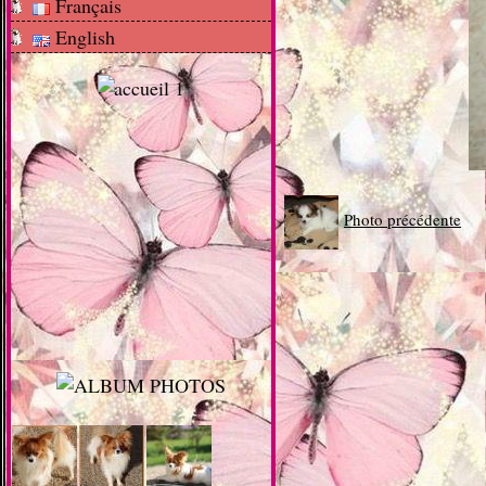
Français
English
Photo précédente