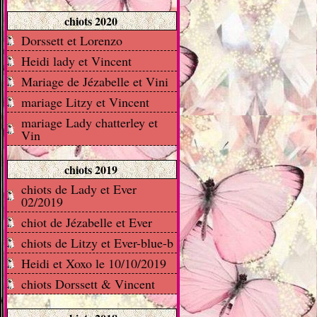
chiots 2020
Dorssett et Lorenzo
Heidi lady et Vincent
Mariage de Jézabelle et Vini
mariage Litzy et Vincent
mariage Lady chatterley et
Vin
chiots 2019
chiots de Lady et Ever
02/2019
chiot de Jézabelle et Ever
chiots de Litzy et Ever-blue-b
Heidi et Xoxo le 10/10/2019
chiots Dorssett & Vincent