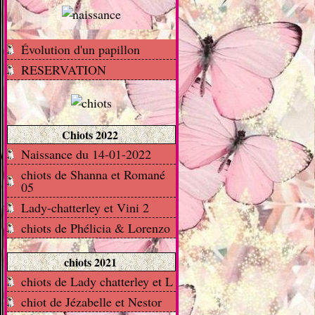
Évolution d'un papillon
RESERVATION
Chiots 2022
Naissance du 14-01-2022
chiots de Shanna et Romané
05
Lady-chatterley et Vini 2
chiots de Phélicia & Lorenzo
chiots 2021
chiots de Lady chatterley et L
chiot de Jézabelle et Nestor