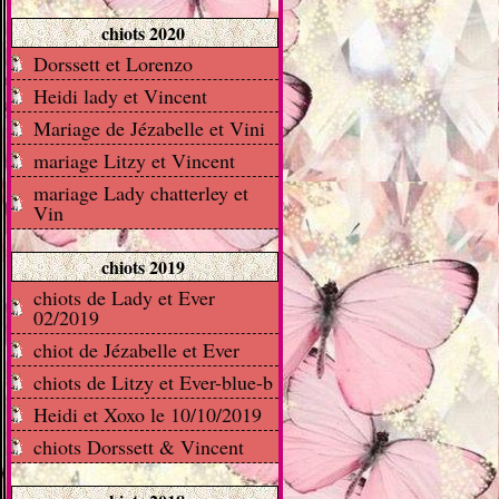
chiots 2020
Dorssett et Lorenzo
Heidi lady et Vincent
Mariage de Jézabelle et Vini
mariage Litzy et Vincent
mariage Lady chatterley et
Vin
chiots 2019
chiots de Lady et Ever
02/2019
chiot de Jézabelle et Ever
chiots de Litzy et Ever-blue-b
Heidi et Xoxo le 10/10/2019
chiots Dorssett & Vincent