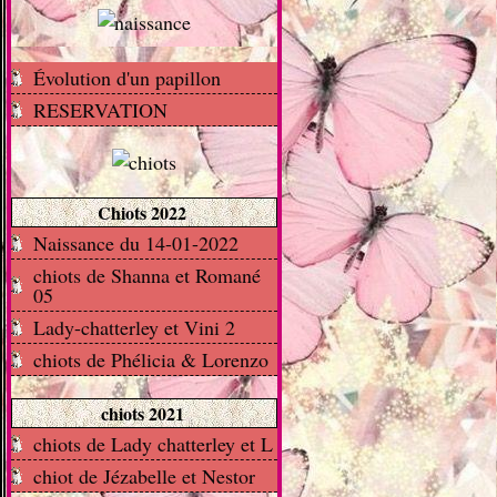
Évolution d'un papillon
RESERVATION
Chiots 2022
Naissance du 14-01-2022
chiots de Shanna et Romané
05
Lady-chatterley et Vini 2
chiots de Phélicia & Lorenzo
chiots 2021
chiots de Lady chatterley et L
chiot de Jézabelle et Nestor