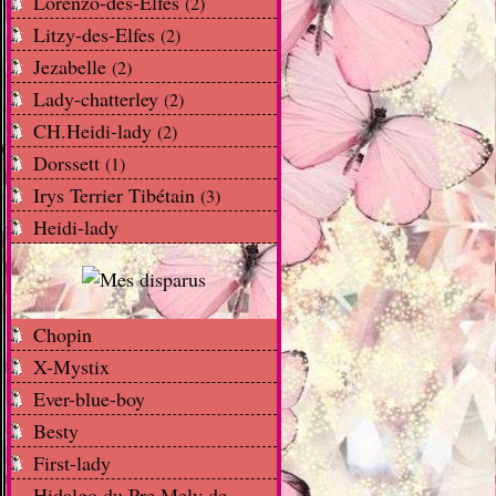
Lorenzo-des-Elfes
(2)
Litzy-des-Elfes
(2)
Jezabelle
(2)
Lady-chatterley
(2)
CH.Heidi-lady
(2)
Dorssett
(1)
Irys Terrier Tibétain
(3)
Heidi-lady
Chopin
X-Mystix
Ever-blue-boy
Besty
First-lady
Hidalgo du Pre Mely de