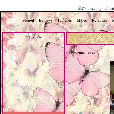
accueil
les news
Femelles
Mâles
Retraités
classe jeune 1er ex