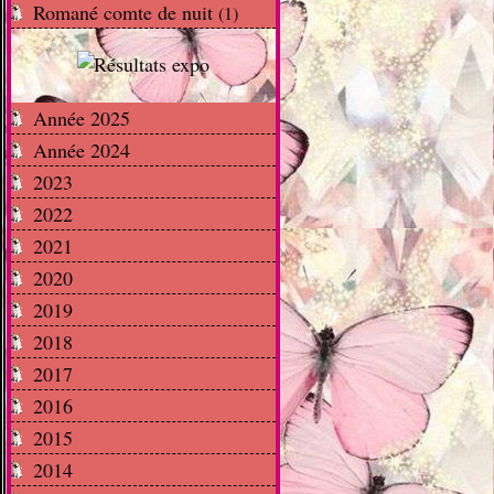
Romané comte de nuit
(1)
Année 2025
Année 2024
2023
2022
2021
2020
2019
2018
2017
2016
2015
2014