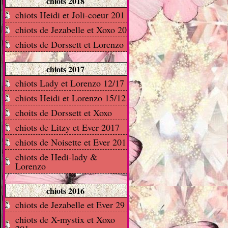
chiots 2018
chiots Heidi et Joli-coeur 201
chiots de Jezabelle et Xoxo 20
chiots de Dorssett et Lorenzo
chiots 2017
chiots Lady et Lorenzo 12/17
chiots Heidi et Lorenzo 15/12
choits de Dorssett et Xoxo
chiots de Litzy et Ever 2017
chiots de Noisette et Ever 201
chiots de Hedi-lady &
Lorenzo
chiots 2016
chiots de Jezabelle et Ever 29
chiots de X-mystix et Xoxo