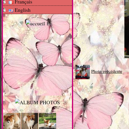
Français
English
Photo précédente