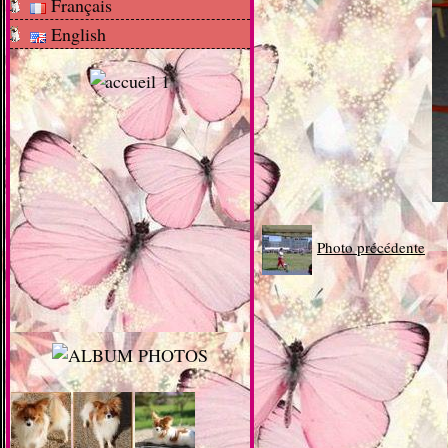
Français
English
Photo précédente