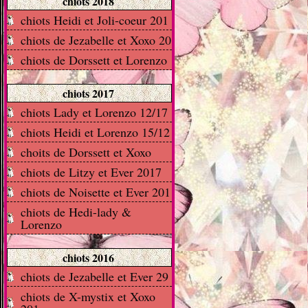
chiots 2018
chiots Heidi et Joli-coeur 201
chiots de Jezabelle et Xoxo 20
chiots de Dorssett et Lorenzo
chiots 2017
chiots Lady et Lorenzo 12/17
chiots Heidi et Lorenzo 15/12
choits de Dorssett et Xoxo
chiots de Litzy et Ever 2017
chiots de Noisette et Ever 201
chiots de Hedi-lady &
Lorenzo
chiots 2016
chiots de Jezabelle et Ever 29
chiots de X-mystix et Xoxo