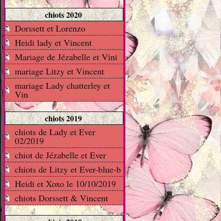
chiots 2020
Dorssett et Lorenzo
Heidi lady et Vincent
Mariage de Jézabelle et Vini
mariage Litzy et Vincent
mariage Lady chatterley et
Vin
chiots 2019
chiots de Lady et Ever
02/2019
chiot de Jézabelle et Ever
chiots de Litzy et Ever-blue-b
Heidi et Xoxo le 10/10/2019
chiots Dorssett & Vincent