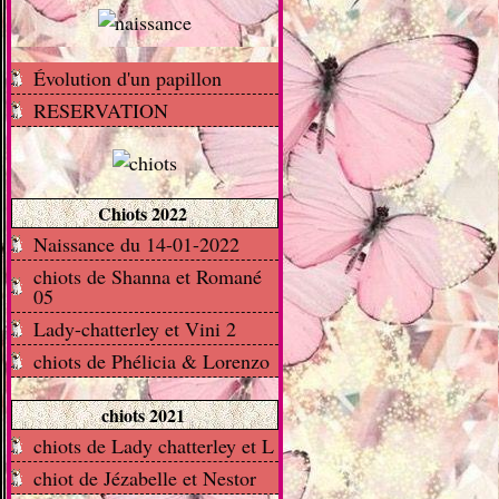
Évolution d'un papillon
RESERVATION
Chiots 2022
Naissance du 14-01-2022
chiots de Shanna et Romané
05
Lady-chatterley et Vini 2
chiots de Phélicia & Lorenzo
chiots 2021
chiots de Lady chatterley et L
chiot de Jézabelle et Nestor