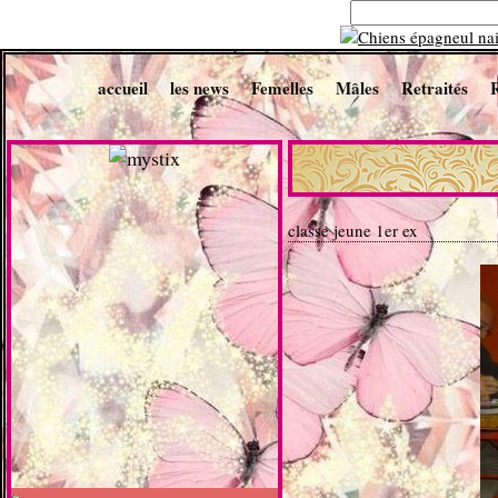
accueil
les news
Femelles
Mâles
Retraités
classe jeune 1er ex