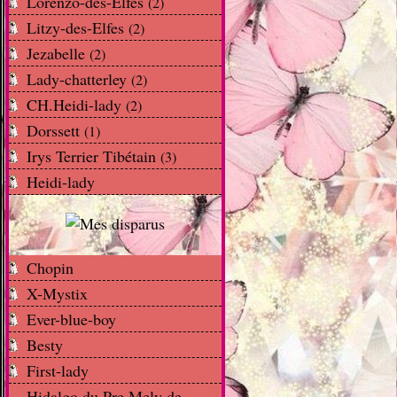
Lorenzo-des-Elfes
(2)
Litzy-des-Elfes
(2)
Jezabelle
(2)
Lady-chatterley
(2)
CH.Heidi-lady
(2)
Dorssett
(1)
Irys Terrier Tibétain
(3)
Heidi-lady
Chopin
X-Mystix
Ever-blue-boy
Besty
First-lady
Hidalgo du Pre Mely de