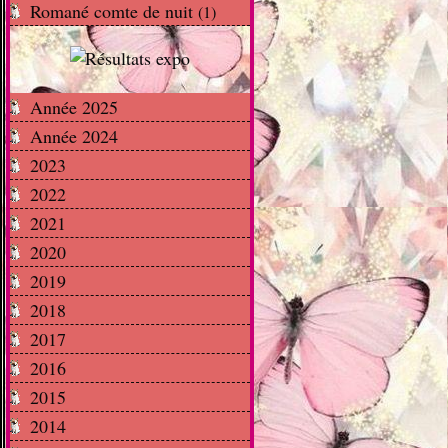
Romané comte de nuit
(1)
Année 2025
Année 2024
2023
2022
2021
2020
2019
2018
2017
2016
2015
2014