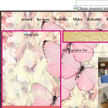
accueil
les news
Femelles
Mâles
Retraités
Mylo golden fox