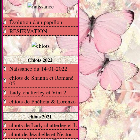
Évolution d'un papillon
RESERVATION
Chiots 2022
Naissance du 14-01-2022
chiots de Shanna et Romané
05
Lady-chatterley et Vini 2
chiots de Phélicia & Lorenzo
chiots 2021
chiots de Lady chatterley et L
chiot de Jézabelle et Nestor