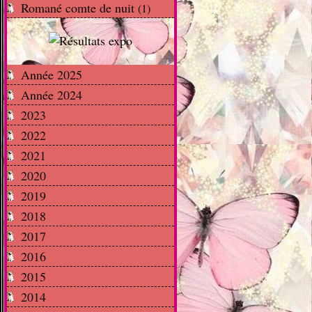
Romané comte de nuit
(1)
Année 2025
Année 2024
2023
2022
2021
2020
2019
2018
2017
2016
2015
2014