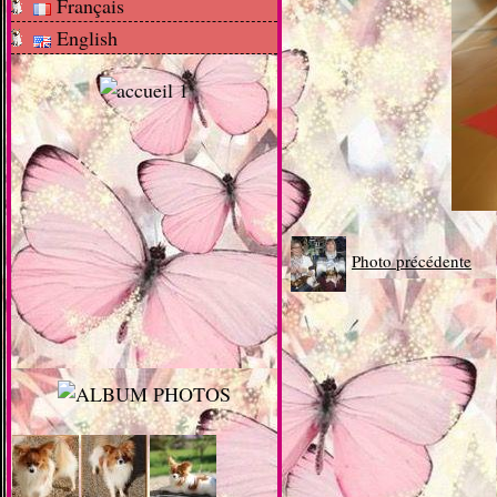
Français
English
Photo précédente