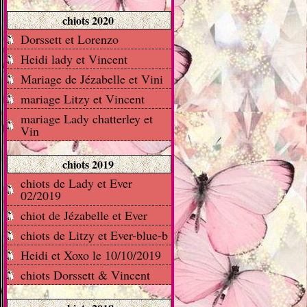
chiots 2020
Dorssett et Lorenzo
Heidi lady et Vincent
Mariage de Jézabelle et Vini
mariage Litzy et Vincent
mariage Lady chatterley et
Vin
chiots 2019
chiots de Lady et Ever
02/2019
chiot de Jézabelle et Ever
chiots de Litzy et Ever-blue-b
Heidi et Xoxo le 10/10/2019
chiots Dorssett & Vincent