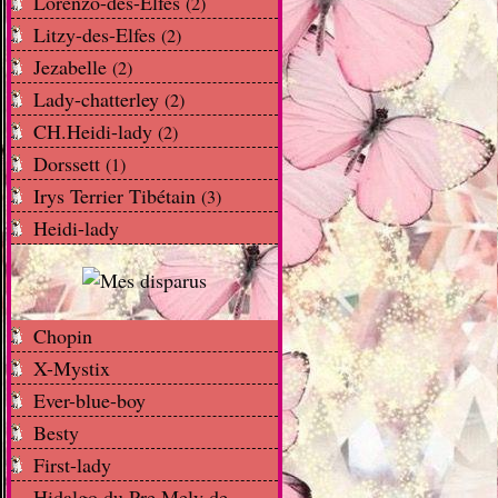
Lorenzo-des-Elfes
(2)
Litzy-des-Elfes
(2)
Jezabelle
(2)
Lady-chatterley
(2)
CH.Heidi-lady
(2)
Dorssett
(1)
Irys Terrier Tibétain
(3)
Heidi-lady
Chopin
X-Mystix
Ever-blue-boy
Besty
First-lady
Hidalgo du Pre Mely de