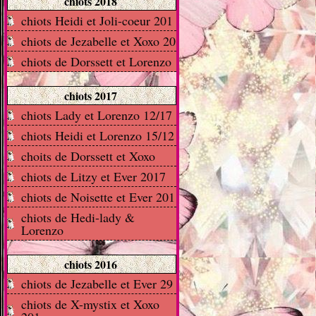
chiots 2018
chiots Heidi et Joli-coeur 201
chiots de Jezabelle et Xoxo 20
chiots de Dorssett et Lorenzo
chiots 2017
chiots Lady et Lorenzo 12/17
chiots Heidi et Lorenzo 15/12
choits de Dorssett et Xoxo
chiots de Litzy et Ever 2017
chiots de Noisette et Ever 201
chiots de Hedi-lady &
Lorenzo
chiots 2016
chiots de Jezabelle et Ever 29
chiots de X-mystix et Xoxo