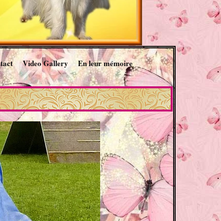
tact
Video Gallery
En leur mémoire