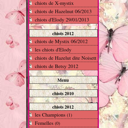
chiots de X-mystix
chiots de Hazelnut 06/2013
chiots d'Elody 29/01/2013
chiots 2012
chiots de Mystix 06/2012
les chiots d'Elody
chiots de Hazelut dite Noisett
chiots de Betsy 2012
Menu
chiots 2010
chiots 2012
les Champions
(1)
Femelles
(0)