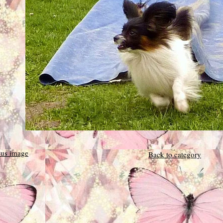
ous image
Back to category