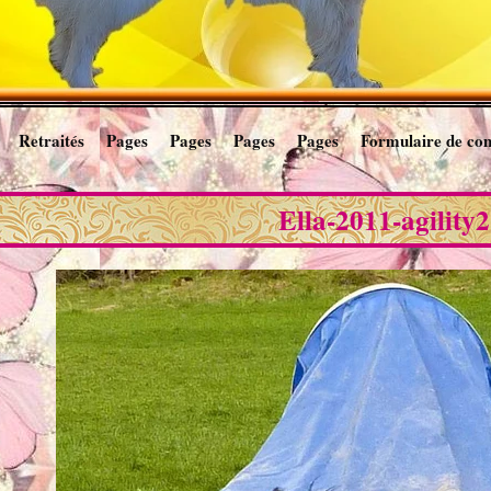
Retraités
Pages
Pages
Pages
Pages
Formulaire de con
Ella-2011-agility2