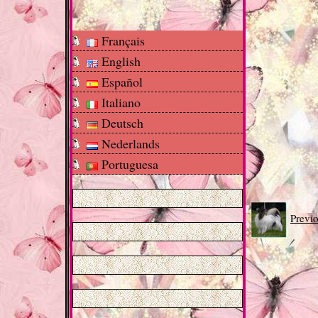
Français
English
Español
Italiano
Deutsch
Nederlands
Portuguesa
Previ