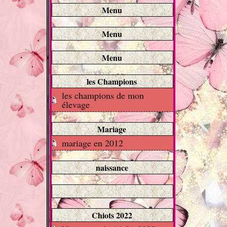
Menu
Menu
Menu
les Champions
les champions de mon
élevage
Mariage
mariage en 2012
naissance
Chiots 2022