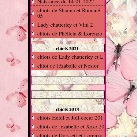
Naissance du 14-01-2022
chiots de Shanna et Romané
05
Lady-chatterley et Vini 2
chiots de Phélicia & Lorenzo
chiots 2021
chiots de Lady chatterley et L
chiot de Jézabelle et Nestor
chiots 2018
chiots Heidi et Joli-coeur 201
chiots de Jezabelle et Xoxo 20
chiots de Dorssett et Lorenzo