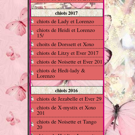
chiots 2017
chiots de Lady et Lorenzo
chiots de Heidi et Lorenzo
15/
choits de Dorssett et Xoxo
chiots de Litzy et Ever 2017
chiots de Noisette et Ever 201
chiots de Hedi-lady &
Lorenzo
chiots 2016
chiots de Jezabelle et Ever 29
chiots de X-mystix et Xoxo
201
chiots de Noisette et Tango
20