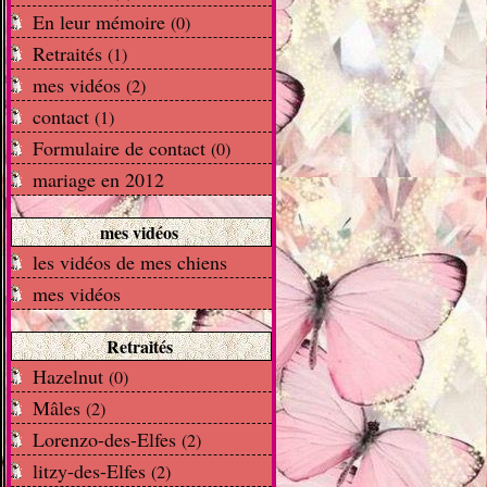
En leur mémoire
(0)
Retraités
(1)
mes vidéos
(2)
contact
(1)
Formulaire de contact
(0)
mariage en 2012
mes vidéos
les vidéos de mes chiens
mes vidéos
Retraités
Hazelnut
(0)
Mâles
(2)
Lorenzo-des-Elfes
(2)
litzy-des-Elfes
(2)