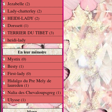
Jezabelle
(2)
Lady-chatterley
(2)
HEIDI-LADY
(2)
Dorssett
(1)
TERRIER DU TIBET
(3)
heidi-lady
En leur mémoire
Mystix
(0)
Besty
(1)
First-lady
(0)
Hidalgo du Pre Mely de
laureden
(1)
Nalia des Chevaloupsgreg
(1)
Ulysse
(1)
Menu