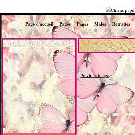
Page d'accueil
Pages
Pages
Mâles
Retraités
Previous image