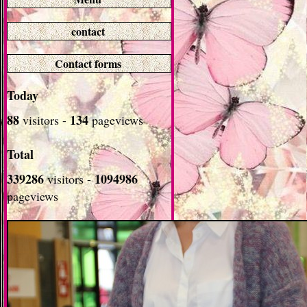
contact
Contact forms
Today
88
134
visitors -
pageviews
Total
339286
1094986
visitors -
pageviews