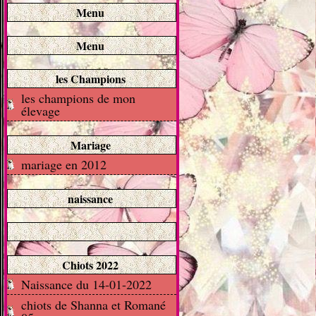
Menu
Menu
les Champions
les champions de mon
élevage
Mariage
mariage en 2012
naissance
Chiots 2022
Naissance du 14-01-2022
chiots de Shanna et Romané