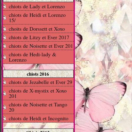
chiots de Lady et Lorenzo
chiots de Heidi et Lorenzo
15/
choits de Dorssett et Xoxo
chiots de Litzy et Ever 2017
chiots de Noisette et Ever 201
chiots de Hedi-lady &
Lorenzo
chiots 2016
chiots de Jezabelle et Ever 29
chiots de X-mystix et Xoxo
201
chiots de Noisette et Tango
20
chiots de Heidi et Incognito