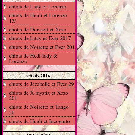
chiots de Lady et Lorenzo
chiots de Heidi et Lorenzo
15/
choits de Dorssett et Xoxo
chiots de Litzy et Ever 2017
chiots de Noisette et Ever 201
chiots de Hedi-lady &
Lorenzo
chiots 2016
chiots de Jezabelle et Ever 29
chiots de X-mystix et Xoxo
201
chiots de Noisette et Tango
20
chiots de Heidi et Incognito