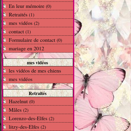
En leur mémoire
(0)
Retraités
(1)
mes vidéos
(2)
contact
(1)
Formulaire de contact
(0)
mariage en 2012
mes vidéos
les vidéos de mes chiens
mes vidéos
Retraités
Hazelnut
(0)
Mâles
(2)
Lorenzo-des-Elfes
(2)
litzy-des-Elfes
(2)