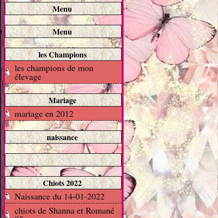
Menu
Menu
les Champions
les champions de mon
élevage
Mariage
mariage en 2012
naissance
Chiots 2022
Naissance du 14-01-2022
chiots de Shanna et Romané