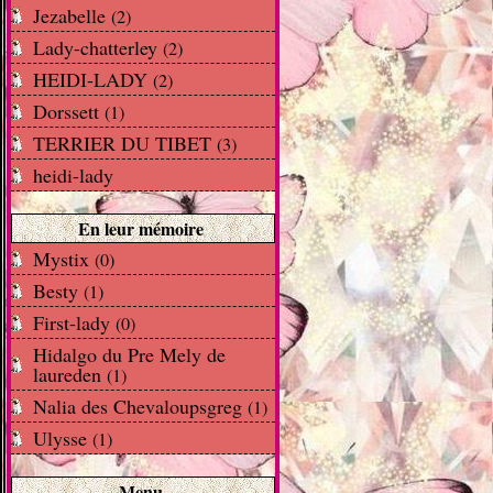
Jezabelle
(2)
Lady-chatterley
(2)
HEIDI-LADY
(2)
Dorssett
(1)
TERRIER DU TIBET
(3)
heidi-lady
En leur mémoire
Mystix
(0)
Besty
(1)
First-lady
(0)
Hidalgo du Pre Mely de
laureden
(1)
Nalia des Chevaloupsgreg
(1)
Ulysse
(1)
Menu