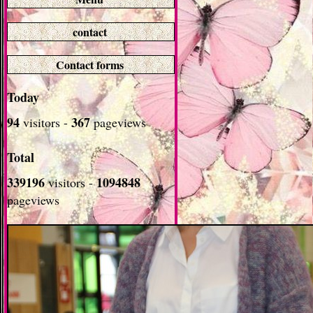
contact
Contact forms
Today
94
367
visitors -
pageviews
Total
339196
1094848
visitors -
pageviews