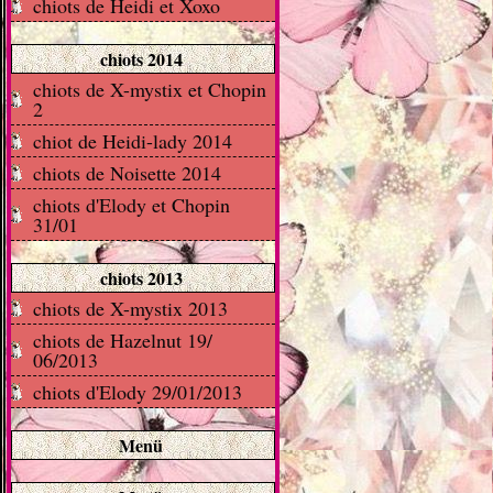
chiots de Heidi et Xoxo
chiots 2014
chiots de X-mystix et Chopin
2
chiot de Heidi-lady 2014
chiots de Noisette 2014
chiots d'Elody et Chopin
31/01
chiots 2013
chiots de X-mystix 2013
chiots de Hazelnut 19/
06/2013
chiots d'Elody 29/01/2013
Menü