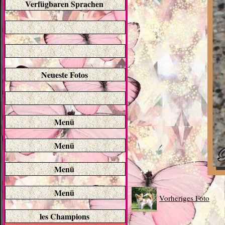
Verfügbaren Sprachen
Neueste Fotos
Menü
Menü
Menü
Menü
Vorheriges Foto
les Champions