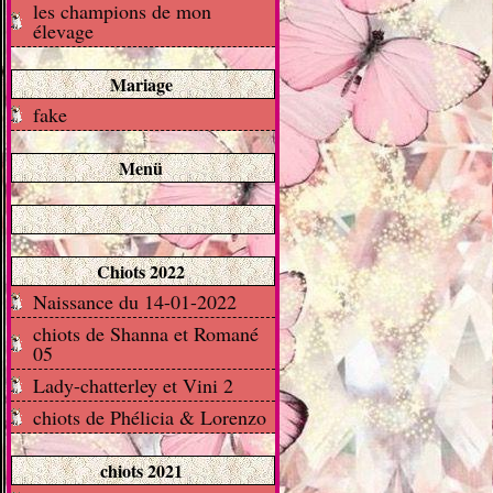
les champions de mon
élevage
Mariage
fake
Menü
Chiots 2022
Naissance du 14-01-2022
chiots de Shanna et Romané
05
Lady-chatterley et Vini 2
chiots de Phélicia & Lorenzo
chiots 2021