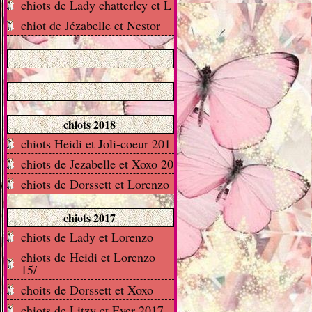
chiots de Lady chatterley et L
chiot de Jézabelle et Nestor
chiots 2018
chiots Heidi et Joli-coeur 201
chiots de Jezabelle et Xoxo 20
chiots de Dorssett et Lorenzo
chiots 2017
chiots de Lady et Lorenzo
chiots de Heidi et Lorenzo
15/
choits de Dorssett et Xoxo
chiots de Litzy et Ever 2017