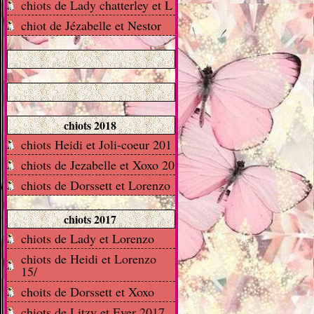
chiots de Lady chatterley et L
chiot de Jézabelle et Nestor
chiots 2018
chiots Heidi et Joli-coeur 201
chiots de Jezabelle et Xoxo 20
chiots de Dorssett et Lorenzo
chiots 2017
chiots de Lady et Lorenzo
chiots de Heidi et Lorenzo
15/
choits de Dorssett et Xoxo
chiots de Litzy et Ever 2017