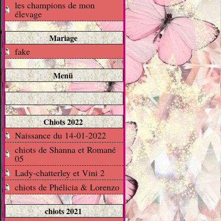
les champions de mon
élevage
Mariage
fake
Menü
Chiots 2022
Naissance du 14-01-2022
chiots de Shanna et Romané
05
Lady-chatterley et Vini 2
chiots de Phélicia & Lorenzo
chiots 2021