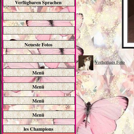
Verfügbaren Sprachen
Neueste Fotos
Vorheriges Foto
Menü
Menü
Menü
Menü
les Champions