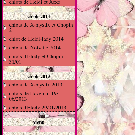
chiots de Heidi et Xoxo
chiots 2014
chiots de X-mystix et Chopin
2
chiot de Heidi-lady 2014
chiots de Noisette 2014
chiots d'Elody et Chopin
31/01
chiots 2013
chiots de X-mystix 2013
chiots de Hazelnut 19/
06/2013
chiots d'Elody 29/01/2013
Menü