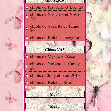
chiots 2016
chiots de Jezabelle et Ever 29
chiots de X-mystix et Xoxo
201
chiots de Noisette et Tango
20
chiots de Heidi et Incognito
Chiots 2015
chiots de Mystix et Xoxo
chiots de Noisette et Candy
20
chiots d'Elody et Ever 2015
chiots de Heidi et Xoxo
Menú
Menú