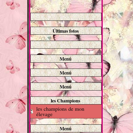
Últimas fotos
Menú
Menú
Menú
les Champions
les champions de mon
élevage
Menú