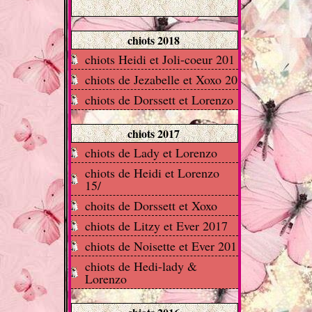
chiots 2018
chiots Heidi et Joli-coeur 201
chiots de Jezabelle et Xoxo 20
chiots de Dorssett et Lorenzo
chiots 2017
chiots de Lady et Lorenzo
chiots de Heidi et Lorenzo
15/
choits de Dorssett et Xoxo
chiots de Litzy et Ever 2017
chiots de Noisette et Ever 201
chiots de Hedi-lady &
Lorenzo